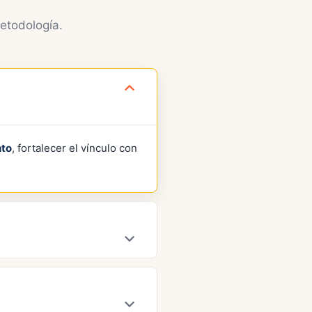
etodología.
nto
, fortalecer el vínculo con
ividuales de cada perro y
.