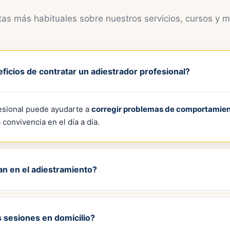
tas más habituales sobre nuestros servicios, cursos y m
ficios de contratar un adiestrador profesional?
esional puede ayudarte a
corregir problemas de comportamie
 convivencia en el día a día.
an en el adiestramiento?
avanzados y personalizados
, adaptados a las necesidades ind
 sesiones en domicilio?
o somos sectarios: usamos lo que mejor funciona para cada caso