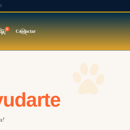
0
da
Contactar
yudarte
s!