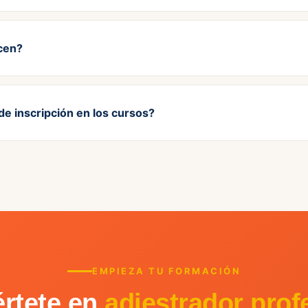
van a cabo en el
domicilio del propietario
, permitiendo que este
cen?
 su perro en su entorno habitual.
a visible a partir de la tercera sesión
. Si no estás satisfecho, 
de inscripción en los cursos?
importe de las sesiones no impartidas.
 nuestros cursos,
contacta con Arancha Díaz
en el 615 799 260 
ormación y los pasos para reservar tu plaza.
EMPIEZA TU FORMACIÓN
rtete en
adiestrador prof