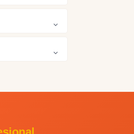
 participe activamente y
puedes rescindir el contrato
o en info@efpc.es. Te
esional