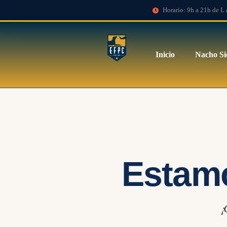
Horario: 9h a 21h de L 
Inicio
Nacho Si
Estam
¡