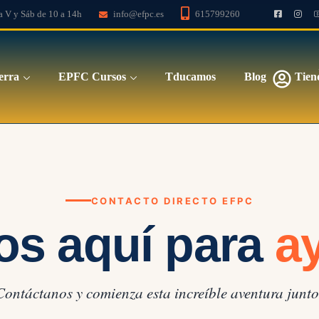
a V y Sáb de 10 a 14h
info@efpc.es
615799260
erra
EPFC Cursos
Tducamos
Blog
Tien
CONTACTO DIRECTO EFPC
os aquí para
a
Contáctanos y comienza esta increíble aventura junto