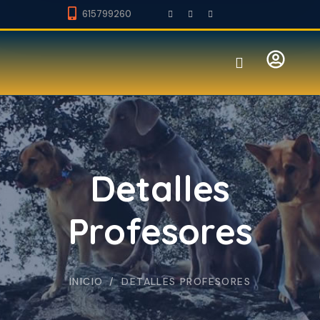
615799260
Detalles
Profesores
INICIO
DETALLES PROFESORES