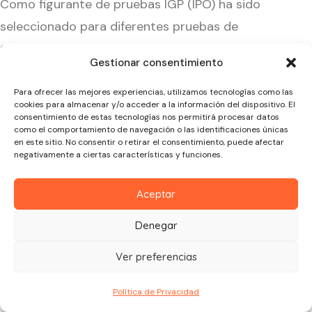
Como figurante de pruebas IGP (IPO) ha sido
seleccionado para diferentes pruebas de
trabajo y campeonatos selectivos y Nacionales
Gestionar consentimiento
de la RSCE y CEPPB.
Para ofrecer las mejores experiencias, utilizamos tecnologías como las
cookies para almacenar y/o acceder a la información del dispositivo. El
Es de destacar su
formación en Alemania
con
consentimiento de estas tecnologías nos permitirá procesar datos
como el comportamiento de navegación o las identificaciones únicas
el varias veces
campeón del mundo de IGP
en este sitio. No consentir o retirar el consentimiento, puede afectar
negativamente a ciertas características y funciones.
(FCI) y del pastor Belga Malinois:
Knut Fuchs
.
Con el que ha realizado varios cursos de
Aceptar
formación en Alemania y con el que colabora
Denegar
como ayudante y figurante en algunos de los
seminarios que Knut imparte a nivel
Ver preferencias
internacional. Ha participado con su perro
«Quiro II de Parayas» y «Denali v Further Moore
Política de Privacidad