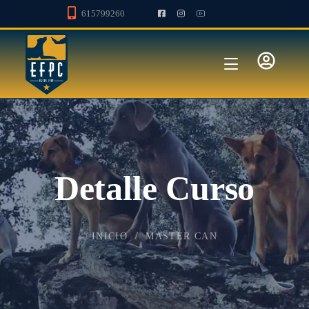
615799260
Detalle Curso
INICIO
MASTER CAN